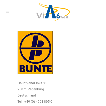
Hauptkanal links 88
26871 Papenburg
Deutschland
Tel +49 (0) 4961 895-0