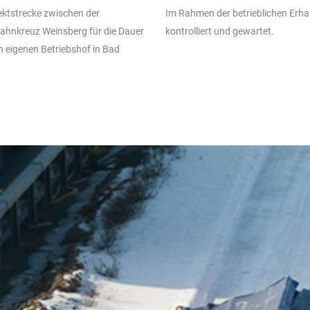
ektstrecke zwischen der
Im Rahmen der betrieblichen Erha
ahnkreuz Weinsberg für die Dauer
kontrolliert und gewartet.
n eigenen Betriebshof in Bad