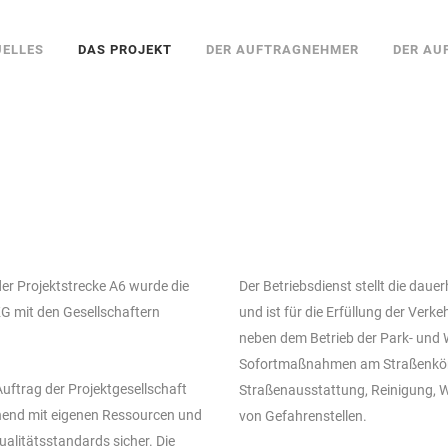
UELLES
DAS PROJEKT
DER AUFTRAGNEHMER
DER AU
der Projektstrecke A6 wurde die
Der Betriebsdienst stellt die daue
G mit den Gesellschaftern
und ist für die Erfüllung der Verk
neben dem Betrieb der Park- und 
Sofortmaßnahmen am Straßenkörp
Auftrag der Projektgesellschaft
Straßenausstattung, Reinigung, W
hend mit eigenen Ressourcen und
von Gefahrenstellen.
ualitätsstandards sicher. Die